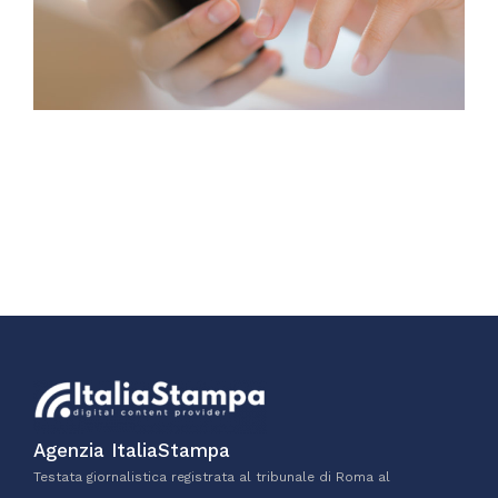
Agenzia ItaliaStampa
Testata giornalistica registrata al tribunale di Roma al