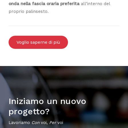
onda nella fascia oraria preferita
all’interno del
proprio palinsesto.
Voglio saperne di più
Iniziamo un nuovo
progetto?
Lavoriamo
Con
voi,
Per
voi