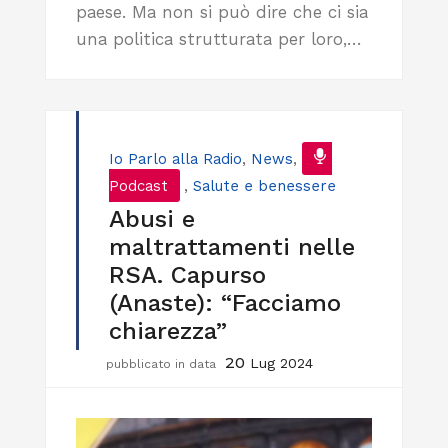
paese. Ma non si può dire che ci sia
una politica strutturata per loro,…
Io Parlo alla Radio
,
News
,
Podcast
,
Salute e benessere
Abusi e
maltrattamenti nelle
RSA. Capurso
(Anaste): “Facciamo
chiarezza”
20
Lug 2024
pubblicato in data