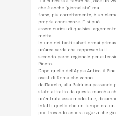
“La curiosità è femmina”, dice un v
che è anche “giornalista” ma
forse, più correttamente, è un eleme
proprie conoscenze. E si può
essere curiosi di qualsiasi argomento
metta.
In uno dei tanti sabati ormai primav
un’area verde che rappresenta il
secondo parco regionale per estensio
Pineto.
Dopo quello dell’Appia Antica, il Pin
ovest di Roma che vanno
dall’Aurelio, alla Balduina passando 
stato attratto da questa macchia che
un’entrata assai modesta e, diciamo
Infatti, quello che un tempo era un
pur trovando ancora ragazzi che gio