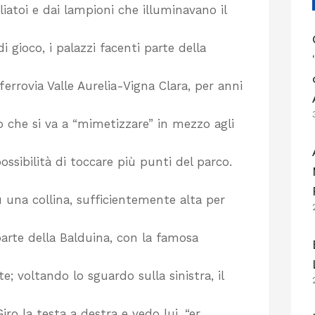
gliatoi e dai lampioni che illuminavano il
di gioco, i palazzi facenti parte della
errovia Valle Aurelia-Vigna Clara, per anni
lo che si va a “mimetizzare” in mezzo agli
possibilità di toccare più punti del parco.
su una collina, sufficientemente alta per
parte della Balduina, con la famosa
; voltando lo sguardo sulla sinistra, il
Giro la testa a destra e vedo lui, “er