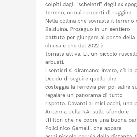
colpiti dagli “scheletri” degli ex spo
terreno, ormai ricoperti di ruggine.
Nella collina che sovrasta il terreno 
Balduina. Proseguo in un sentiero
battuto per giungere al ponte della f
chiusa e che dal 2022 è
tornata attiva. Lì, un piccolo ruscel
arbusti.
I sentieri si diramano: invero, c’è la 
Decido di seguire quello che
costeggia la ferrovia per poi salire 
regalare un panorama di tutto
rispetto. Davanti ai miei occhi, una 
Antenna della RAI sullo sfondo e
l’Hilton che ne copre una buona parte
Policlinico Gemelli, che appare
assai piccolo per via della distanza. 