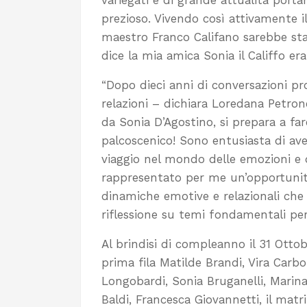
variegati e di grande attualità port
prezioso. Vivendo così attivamente 
maestro Franco Califano sarebbe sta
dice la mia amica Sonia il Califfo e
“Dopo dieci anni di conversazioni p
relazioni – dichiara Loredana Petron
da Sonia D’Agostino, si prepara a far
palcoscenico! Sono entusiasta di av
viaggio nel mondo delle emozioni e d
rappresentato per me un’opportunità
dinamiche emotive e relazionali che
riflessione su temi fondamentali per
Al brindisi di compleanno il 31 Ottob
prima fila Matilde Brandi, Vira Carbo
Longobardi, Sonia Bruganelli, Marina
Baldi, Francesca Giovannetti, il matr