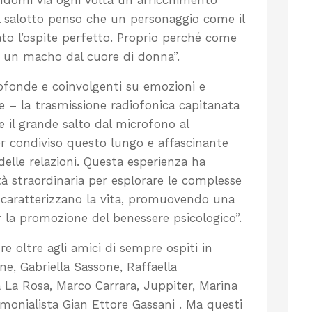
andomi via ogni volta un arricchimento
il salotto penso che un personaggio come il
to l’ospite perfetto. Proprio perché come
ra un macho dal cuore di donna”.
rofonde e coinvolgenti su emozioni e
e – la trasmissione radiofonica capitanata
e il grande salto dal microfono al
er condiviso questo lungo e affascinante
elle relazioni. Questa esperienza ha
 straordinaria per esplorare le complesse
 caratterizzano la vita, promuovendo una
 la promozione del benessere psicologico”.
re oltre agli amici di sempre ospiti in
ne, Gabriella Sassone, Raffaella
 La Rosa, Marco Carrara, Juppiter, Marina
imonialista Gian Ettore Gassani . Ma questi