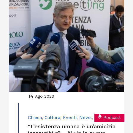
14
Ago 2023
Chiesa
,
Cultura
,
Eventi
,
News
,
Podcast
“L’esistenza umana è un’amicizia
inesauribile” – Al via la nuova