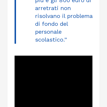
più e gli 800 euro di
arretrati non
risolvano il problema
di fondo del
personale
scolastico.”