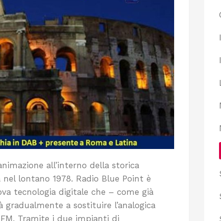
animazione all’interno della storica
 nel lontano 1978. Radio Blue Point è
va tecnologia digitale che – come già
à gradualmente a sostituire l’analogica
 FM. Tramite i due impianti di