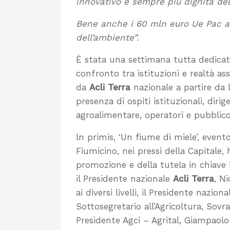
innovativo e sempre più dignità del
Bene anche i 60 mln euro Ue Pac all’
dell’ambiente”.
È stata una settimana tutta dedicata
confronto tra istituzioni e realtà as
da
Acli Terra
nazionale a partire da 
presenza di ospiti istituzionali, dirig
agroalimentare, operatori e pubblico
ln primis, ‘Un fiume di miele’, event
Fiumicino, nei pressi della Capitale,
promozione e della tutela in chiave 
il Presidente nazionale
Acli Terra
, N
ai diversi livelli, il Presidente nazion
Sottosegretario all’Agricoltura, Sovr
Presidente Agci – Agrital, Giampaolo