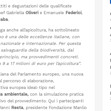
iti e degustazioni delle qualificate
chef Gabriella
Oliveri
e Emanuele
Federici
,
Saba
.
ega anche all’apicoltura, ha sottolineato
ano è una delle eccellenze italiane, con
 nazionale e internazionale. Per questa
 salvaguardia della biodiversità, dal
 principio, ma provvedimenti concreti.
9 a 17 milioni di euro per l’apicoltura”
.
aliana del Parlamento europeo, una nuova
l percorso di elaborazione,
tiva europea ideal-tipo nel
ia ambientale,
con la simulazione pratica
ativo del provvedimento. Qui i partecipanti
Vanni
Resta
, presidente Fondazione Manlio