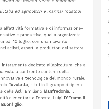
 lavoro nel mondo rurale e marinaro”.
Italia ed agricoltori e marinai “custodi
 all’attività formativa e di informazione-
sociative e produttive, quella organizzata
lunedì 10 luglio, con una rilevante
enti aclisti, esperti e produttori del settore
.
o interamente dedicato all’apicoltura, che a
 ha visto a confronto sui temi della
innovativa e tecnologica del mondo rurale,
icola
Tavoletta
, e tutto il gruppo dirigente
ale delle
Acli
, Emiliano
Manfredonia
, il
anità alimentare e Foreste, Luigi
D’Eramo
il
Buonfiglio
.