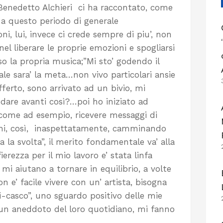
 Benedetto Alchieri ci ha raccontato, come
 a questo periodo di generale
i, lui, invece ci crede sempre di piu’, non
 nel liberare le proprie emozioni e spogliarsi
rso la propria musica;”Mi sto’ godendo il
e sara’ la meta…non vivo particolari ansie
ferto, sono arrivato ad un bivio, mi
ndare avanti così?…poi ho iniziato ad
, come ad esempio, ricevere messaggi di
ini, così, inaspettatamente, camminando
a la svolta”, il merito fondamentale va’ alla
ierezza per il mio lavoro e’ stata linfa
 mi aiutano a tornare in equilibrio, a volte
n e’ facile vivere con un’ artista, bisogna
i-casco”, uno sguardo positivo delle mie
di un aneddoto del loro quotidiano, mi fanno