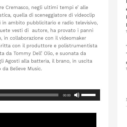
e Cremasco, negli ultimi tempi e’ alle
tica, quella di sceneggiatore di videoclip
i in ambito pubblicitario e radio televisivo,
suete vesti di autore, ha provato i panni
o, in collaborazione con il videomaker
critta con il produttore e polistrumentista
ata da Tommy Dell’ Olio, e suonata da
 Agosti alla batteria, il brano, in uscita
 da Believe Music.
Usa
00:00
i
tasti
freccia
su/giù