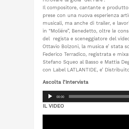
Il compositore, cantante e produttor
prese con una nuova esperienza artis
musicali, ma anche di trailer, e lavor
in “Moliére”, Benedetto, oltre le con
del regista e sceneggiatore del vide
Ottavio Bolzoni, la musica e’ stata s
Federico Terradico, registrata e mix
Stefano Squeo al Basso e Mattia Degli
con Label LATLANTIDE, e’ Distribuito
Ascolta l’Intervista
Audio
00:00
Player
IL VIDEO