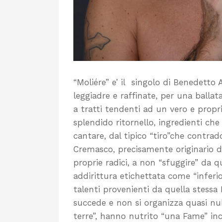
“Moliére” e’ il singolo di Benedetto A
leggiadre e raffinate, per una ballat
a tratti tendenti ad un vero e propri
splendido ritornello, ingredienti che
cantare, dal tipico “tiro”che contra
Cremasco, precisamente originario di
proprie radici, a non “sfuggire” da q
addirittura etichettata come “inferio
talenti provenienti da quella stessa
succede e non si organizza quasi nul
terre”, hanno nutrito “una Fame” inc