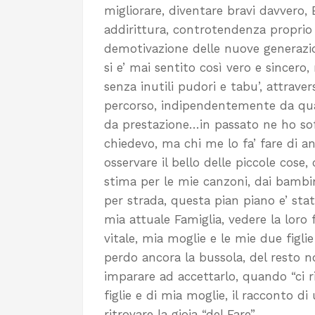
migliorare, diventare bravi davvero,
addirittura, controtendenza proprio
demotivazione delle nuove generazion
si e’ mai sentito così vero e sincero,
senza inutili pudori e tabu’, attrave
percorso, indipendentemente da qual
da prestazione…in passato ne ho sof
chiedevo, ma chi me lo fa’ fare di a
osservare il bello delle piccole cose
stima per le mie canzoni, dai bamb
per strada, questa pian piano e’ stat
mia attuale Famiglia, vedere la loro f
vitale, mia moglie e le mie due figlie
perdo ancora la bussola, del resto no
imparare ad accettarlo, quando “ci r
figlie e di mia moglie, il racconto 
ritrovare la gioia “del Fare”.