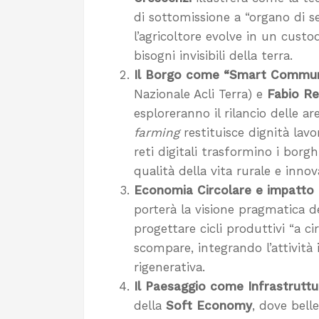
di sottomissione a “organo di sen
l’agricoltore evolve in un custo
bisogni invisibili della terra.
Il Borgo come “Smart Commun
Nazionale Acli Terra) e
Fabio Re
esploreranno il rilancio delle a
farming
restituisce dignità lavo
reti digitali trasformino i bor
qualità della vita rurale e inno
Economia Circolare e impatto 
porterà la visione pragmatica d
progettare cicli produttivi “a ci
scompare, integrando l’attività i
rigenerativa.
Il Paesaggio come Infrastruttu
della
Soft Economy
, dove bell