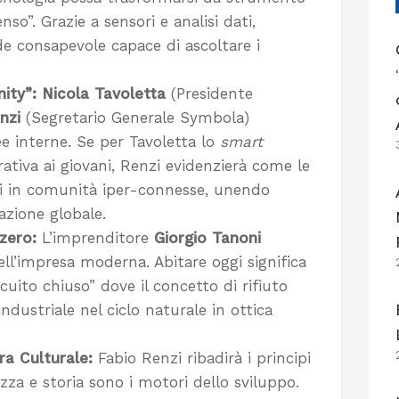
so”. Grazie a sensori e analisi dati,
de consapevole capace di ascoltare i
ity”:
Nicola Tavoletta
(Presidente
nzi
(Segretario Generale Symbola)
ree interne. Se per Tavoletta lo
smart
rativa ai giovani, Renzi evidenzierà come le
ghi in comunità iper-connesse, unendo
vazione globale.
zero:
L’imprenditore
Giorgio Tanoni
ell’impresa moderna. Abitare oggi significa
rcuito chiuso” dove il concetto di rifiuto
ndustriale nel ciclo naturale in ottica
ra Culturale:
Fabio Renzi ribadirà i principi
ezza e storia sono i motori dello sviluppo.