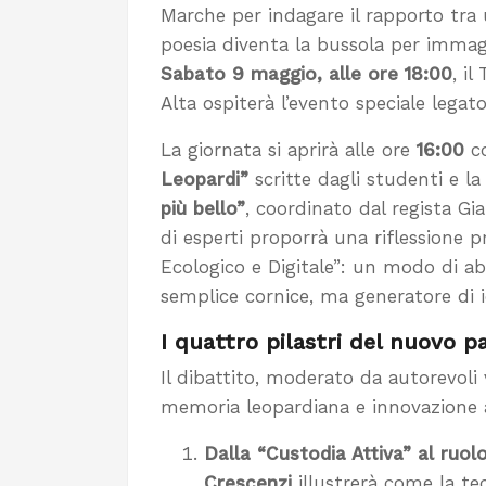
Marche per indagare il rapporto tra
poesia diventa la bussola per immagin
Sabato 9 maggio, alle ore 18:00
, i
Alta ospiterà l’evento speciale lega
La giornata si aprirà alle ore
16:00
co
Leopardi”
scritte dagli studenti e l
più bello”
, coordinato dal regista Gi
di esperti proporrà una riflession
Ecologico e Digitale”: un modo di ab
semplice cornice, ma generatore di i
I quattro pilastri del nuovo p
Il dibattito, moderato da autorevoli v
memoria leopardiana e innovazione a
Dalla “Custodia Attiva” al ruol
Crescenzi
illustrerà come la t