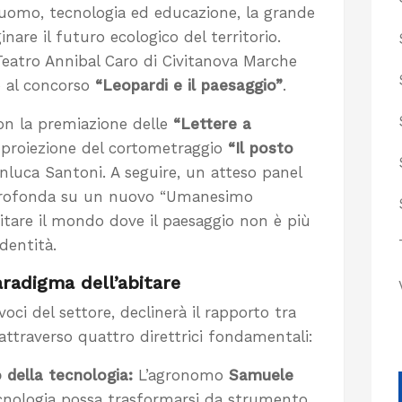
 uomo, tecnologia ed educazione, la grande
are il futuro ecologico del territorio.
l Teatro Annibal Caro di Civitanova Marche
to al concorso
“Leopardi e il paesaggio”
.
n la premiazione delle
“Lettere a
a proiezione del cortometraggio
“Il posto
anluca Santoni. A seguire, un atteso panel
e profonda su un nuovo “Umanesimo
itare il mondo dove il paesaggio non è più
dentità.
aradigma dell’abitare
oci del settore, declinerà il rapporto tra
ttraverso quattro direttrici fondamentali:
o della tecnologia:
L’agronomo
Samuele
ecnologia possa trasformarsi da strumento