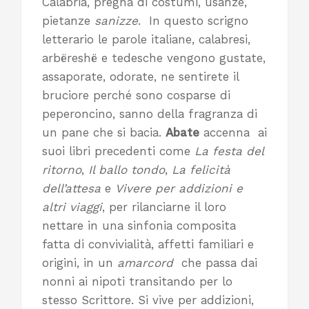
Calabria, pregna di costumi, usanze,
pietanze
sanizze
. In questo scrigno
letterario le parole italiane, calabresi,
arbëreshë e tedesche vengono gustate,
assaporate, odorate, ne sentirete il
bruciore perché sono cosparse di
peperoncino, sanno della fragranza di
un pane che si bacia.
Abate
accenna ai
suoi libri precedenti come
La festa del
ritorno
,
Il ballo tondo
,
La felicità
dell’attesa
e
Vivere per addizioni e
altri viaggi
, per rilanciarne il loro
nettare in una sinfonia composita
fatta di convivialità, affetti familiari e
origini, in un
amarcord
che passa dai
nonni ai nipoti transitando per lo
stesso Scrittore. Si vive per addizioni,