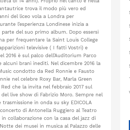
l’età di 14 anni). Proprio nel canto e nella
cantautrice trova il modo più vero ed
nni del liceo vola a Londra per
rante l’esperienza Londinese inizia a
o parte del suo primo album. Dopo essersi
a per frequentare la Saint Louis College
parizioni televisive ( I fatti Vostri) e
el 2016 è sul palco dell’Auditorium Parco
alcuni brani inediti. Nel dicembre 2016 la
 Music condotto da Red Ronnie e Fausto
onnie nel celebre Roxy Bar, Marla Green
Red che la invita nel febbraio 2017 sul
 del live show di Fabrizio Moro. Sempre nel
bre trasmissione in onda su sky EDICOLA
l concerto di Antonella Ruggiero al Teatro
 in collaborazione con la casa del jazz di
otte dei musei in musica al Palazzo delle