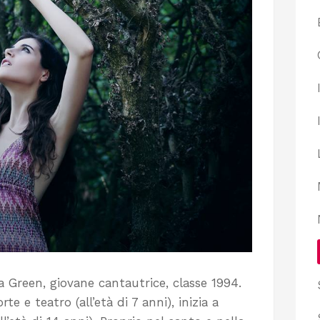
a Green, giovane cantautrice, classe 1994.
e e teatro (all’età di 7 anni), inizia a