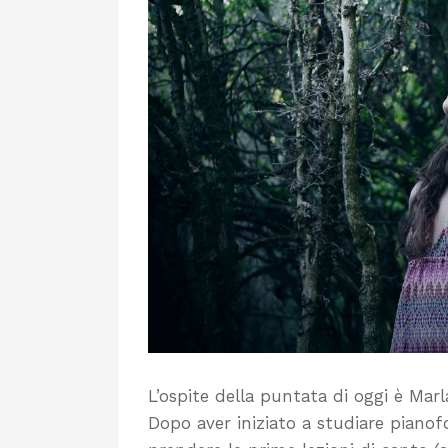
L’ospite della puntata di oggi è Marl
Dopo aver iniziato a studiare pianofort