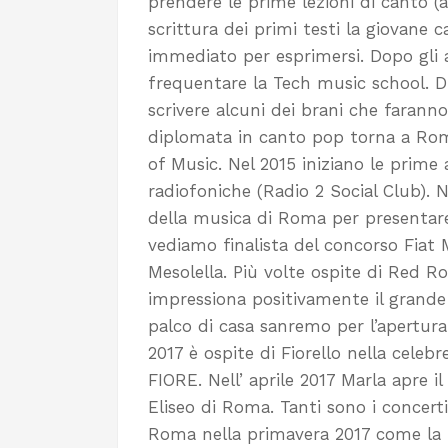
prendere le prime lezioni di canto (al
scrittura dei primi testi la giovane 
immediato per esprimersi. Dopo gli a
frequentare la Tech music school. Du
scrivere alcuni dei brani che farann
diplomata in canto pop torna a Rom
of Music. Nel 2015 iniziano le prime ap
radiofoniche (Radio 2 Social Club). N
della musica di Roma per presentare 
vediamo finalista del concorso Fiat
Mesolella. Più volte ospite di Red R
impressiona positivamente il grande 
palco di casa sanremo per l’apertura
2017 è ospite di Fiorello nella cele
FIORE. Nell’ aprile 2017 Marla apre i
Eliseo di Roma. Tanti sono i concerti
Roma nella primavera 2017 come la N