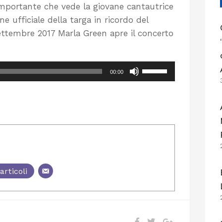
importante che vede la giovane cantautrice
e ufficiale della targa in ricordo del
ettembre 2017 Marla Green apre il concerto
Usa
00:00
i
tasti
freccia
su/giù
per
aumentare
o
articoli
diminuire
il
volume.