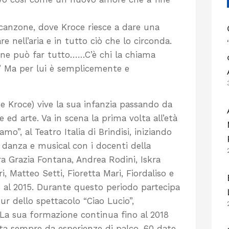
canzone, dove Kroce riesce a dare una
e nell’aria e in tutto ciò che lo circonda.
ne può far tutto……C’è chi la chiama
” Ma per lui è semplicemente e
te Kroce) vive la sua infanzia passando da
e ed arte. Va in scena la prima volta all’età
amo”, al Teatro Italia di Brindisi, iniziando
 danza e musical con i docenti della
Grazia Fontana, Andrea Rodini, Iskra
i, Matteo Setti, Fioretta Mari, Fiordaliso e
5 al 2015. Durante questo periodo partecipa
our dello spettacolo “Ciao Lucio”,
 La sua formazione continua fino al 2018
a sempre da esperienze di palco, 60 date,