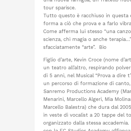
tour sparisce.
Tutto questo è racchiuso in questa 
forma a ciò che prova e a farlo vibrar
Come afferma lui stesso “una canzo
scienza, chi magia o anche terapia…
sfacciatamente “arte”. Bio
Figlio d’arte, Kevin Croce (nome d’ar
un teatro all’altro, respirando polver
di 5 anni, nel Musical “Prova a dire t’
un percorso di formazione di canto,
Sanremo Productions Academy (Mara 
Menarini, Marcello Algeri, Mia Molinar
Marcello Balestra) che dura dal 200
in veste di vocalist a 20 tappe del t
organizzato dalla stessa accademia.
con la EC Studios Academy affiancat