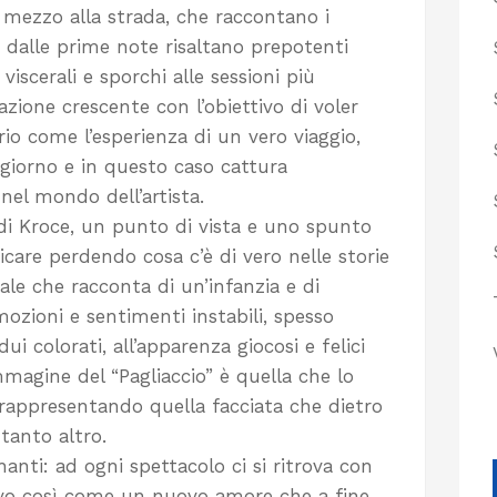
n mezzo alla strada, che raccontano i
in dalle prime note risaltano prepotenti
 viscerali e sporchi alle sessioni più
ione crescente con l’obiettivo di voler
rio come l’esperienza di un vero viaggio,
giorno e in questo caso cattura
 nel mondo dell’artista.
 di Kroce, un punto di vista e uno spunto
dicare perdendo cosa c’è di vero nelle storie
le che racconta di un’infanzia e di
mozioni e sentimenti instabili, spesso
idui colorati, all’apparenza giocosi e felici
mmagine del “Pagliaccio” è quella che lo
, rappresentando quella facciata che dietro
tanto altro.
anti: ad ogni spettacolo ci si ritrova con
ovo così come un nuovo amore che a fine