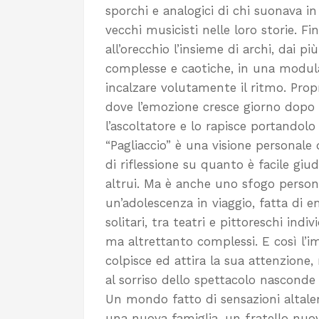
sporchi e analogici di chi suonava i
vecchi musicisti nelle loro storie. F
all’orecchio l’insieme di archi, dai più
complesse e caotiche, in una modulaz
incalzare volutamente il ritmo. Prop
dove l’emozione cresce giorno dopo 
l’ascoltatore e lo rapisce portandolo
“Pagliaccio” è una visione personale
di riflessione su quanto è facile giu
altrui. Ma è anche uno sfogo persona
un’adolescenza in viaggio, fatta di e
solitari, tra teatri e pittoreschi indiv
ma altrettanto complessi. E così l’i
colpisce ed attira la sua attenzione
al sorriso dello spettacolo nasconde 
Un mondo fatto di sensazioni altalen
una nuova famiglia, un fratello nu