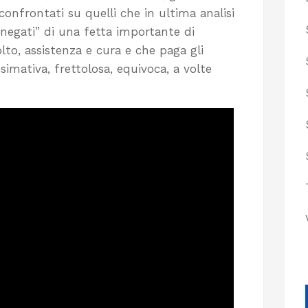
confrontati su quelli che in ultima analisi
 negati” di una fetta importante di
lto, assistenza e cura e che paga gli
imativa, frettolosa, equivoca, a volte