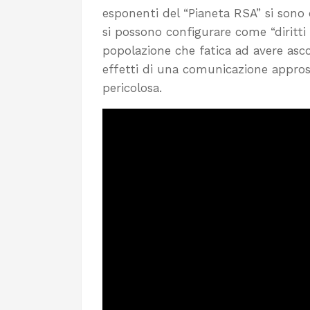
esponenti del “Pianeta RSA” si sono 
si possono configurare come “diritti
popolazione che fatica ad avere asco
effetti di una comunicazione appross
pericolosa.