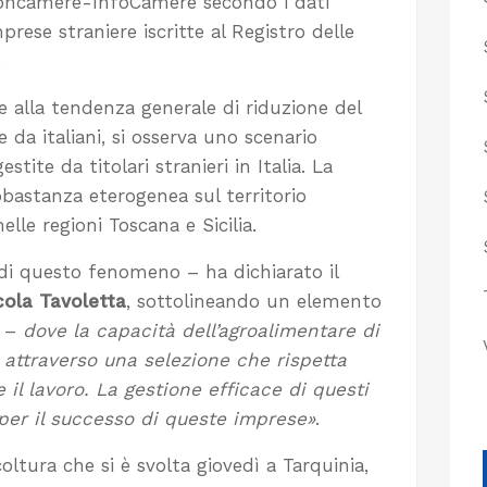
oncamere-InfoCamere secondo i dati
prese straniere iscritte al Registro delle
.
e alla tendenza generale di riduzione del
da italiani, si osserva uno scenario
tite da titolari stranieri in Italia. La
bastanza eterogenea sul territorio
elle regioni Toscana e Sicilia.
e di questo fenomeno – ha dichiarato il
cola Tavoletta
, sottolineando un elemento
a –
dove la capacità dell’agroalimentare di
 attraverso una selezione che rispetta
 il lavoro. La gestione efficace di questi
o per il successo di queste imprese»
.
coltura che si è svolta giovedì a Tarquinia,