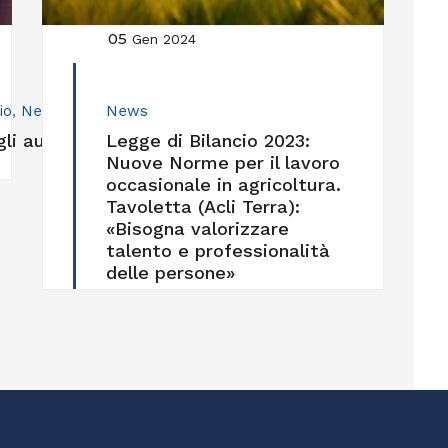
05
Gen 2024
io
,
News
,
Podcast
News
,
Sociale
i auguri delle Acli
Legge di Bilancio 2023:
Nuove Norme per il lavoro
occasionale in agricoltura.
Tavoletta (Acli Terra):
«Bisogna valorizzare
talento e professionalità
delle persone»