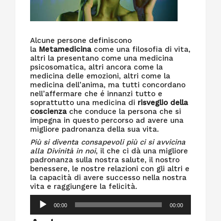
Alcune persone definiscono
la
Metamedicina
come una filosofia di vita,
altri la presentano come una medicina
psicosomatica, altri ancora come la
medicina delle emozioni, altri come la
medicina dell’anima, ma tutti concordano
nell’affermare che é innanzi tutto e
soprattutto una medicina di
risveglio della
coscienza
che conduce la persona che si
impegna in questo percorso ad avere una
migliore padronanza della sua vita.
Più si diventa consapevoli più ci si avvicina
alla Divinità in noi
, il che ci dà una migliore
padronanza sulla nostra salute, il nostro
benessere, le nostre relazioni con gli altri e
la capacità di avere successo nella nostra
vita e raggiungere la felicità.
Audio
00:00
00:00
Player